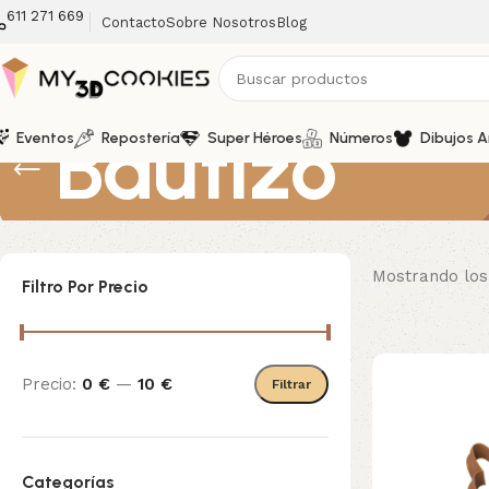
611 271 669
Contacto
Sobre Nosotros
Blog
Bautizo
Eventos
Repostería
Super Héroes
Números
Dibujos 
Mostrando los
Filtro Por Precio
Precio:
0 €
—
10 €
Filtrar
Categorías