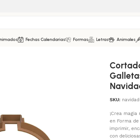
Animados
Fechas Calendarias
Formas
Letras
Animales
e Galletas – Bambalina de Navidad 2
Cortad
Gallet
Navida
SKU:
navidad
¡Crea magia 
en Forma d
imprimir, enc
con deliciosa