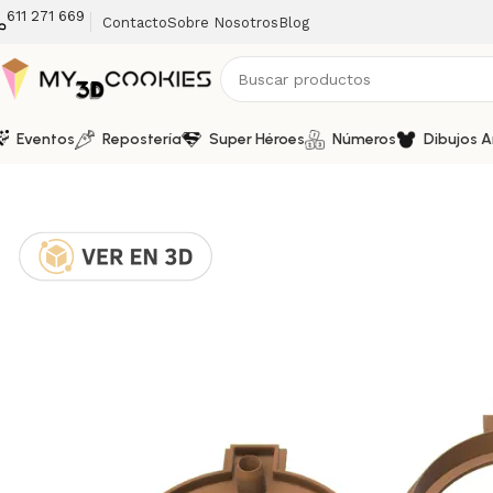
611 271 669
Contacto
Sobre Nosotros
Blog
Eventos
Repostería
Super Héroes
Números
Dibujos 
Inicio
Fechas Calendarias
Navidad
Cortador y Marcador d