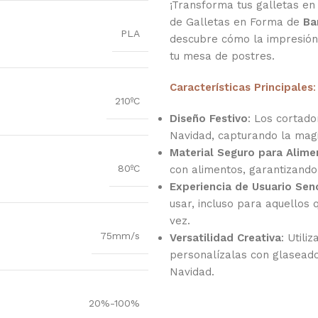
¡Transforma tus galletas e
de Galletas en Forma de
Ba
PLA
descubre cómo la impresión
tu mesa de postres.
Características Principales
:
210ºC
Diseño Festivo
: Los cortado
Navidad, capturando la magi
Material Seguro para Alime
80ºC
con alimentos, garantizando
Experiencia de Usuario Senc
usar, incluso para aquellos
vez.
75mm/s
Versatilidad Creativa
: Utili
personalízalas con glaseado
Navidad.
20%-100%