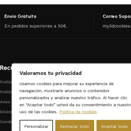
Envío Gratuito
Correo Sopo
En pedidos superiores a 50€.
my3dcookies
Recursos
Categorías
Valoramos tu privacidad
Políticas de Privacidad
Repostería
Usamos cookies para mejorar su experiencia de
navegación, mostrarle anuncios o contenidos
Políticas de cookies
Dibujos Animado
personalizados y analizar nuestro tráfico. Al hacer clic
Aviso legal
Fechas Calendar
en “Aceptar todo” usted da su consentimiento a nuestr
uso de las cookies.
Política de cookies
Envíos
Animales
Condiciones de contratación
Formas / Varios
Personalizar
Rechazar todo
Aceptar todo