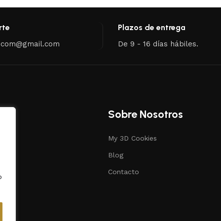
rte
Plazos de entrega
.com@gmail.com
De 9 - 16 días hábiles.
Sobre Nosotros
My 3D Cookies
s
Blog
ias
Contacto
o