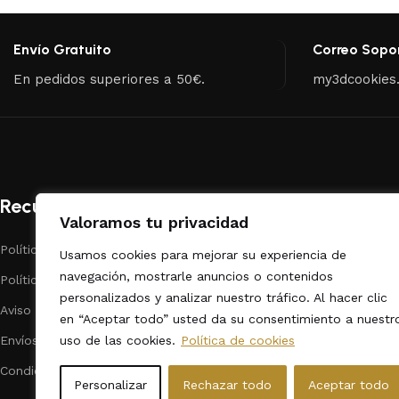
Envío Gratuito
Correo Sopo
En pedidos superiores a 50€.
my3dcookies
Recursos
Categorías
Valoramos tu privacidad
Políticas de Privacidad
Repostería
Usamos cookies para mejorar su experiencia de
navegación, mostrarle anuncios o contenidos
Políticas de cookies
Dibujos Animado
personalizados y analizar nuestro tráfico. Al hacer clic
Aviso legal
Fechas Calendar
en “Aceptar todo” usted da su consentimiento a nuestr
uso de las cookies.
Política de cookies
Envíos
Animales
Condiciones de contratación
Formas / Varios
Personalizar
Rechazar todo
Aceptar todo