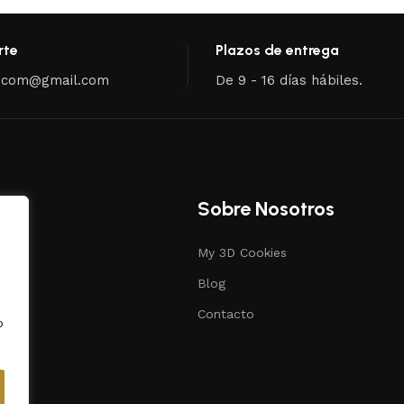
rte
Plazos de entrega
.com@gmail.com
De 9 - 16 días hábiles.
Sobre Nosotros
My 3D Cookies
s
Blog
ias
Contacto
o