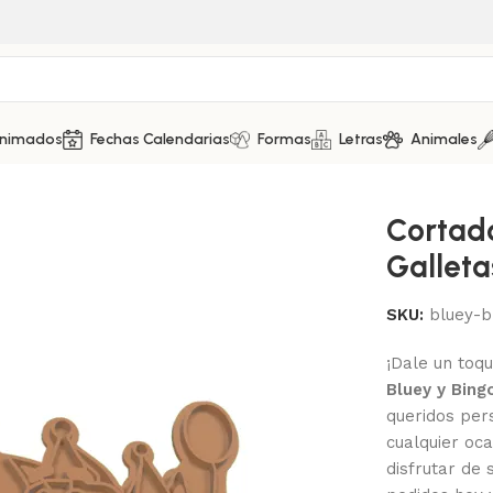
Animados
Fechas Calendarias
Formas
Letras
Animales
etas – Bluey (Bluey y Bingo)
Cortad
Galleta
SKU:
bluey-b
¡Dale un toqu
Bluey y Bing
queridos pers
cualquier oca
disfrutar de 