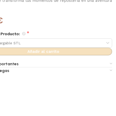
y transforma tus momentos de repostería en una aventura
€
 Producto:
Añadir al carrito
portantes
regas