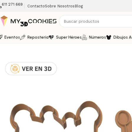
611 271 669
Contacto
Sobre Nosotros
Blog
Eventos
Repostería
Super Héroes
Números
Dibujos 
Inicio
Dibujos Animados
Bluey
Cortador y Marcador de Gall