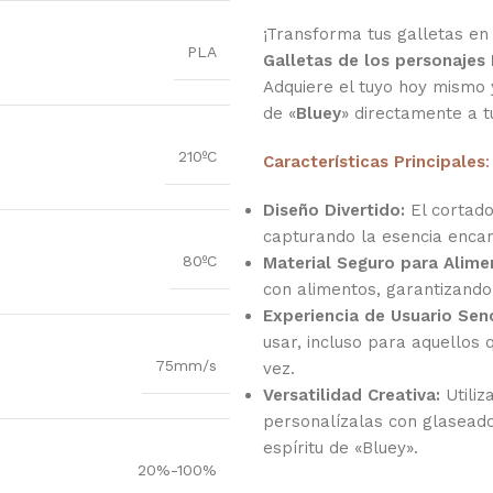
¡Transforma tus galletas en
PLA
Galletas de los personajes 
Adquiere el tuyo hoy mismo 
de «
Bluey
» directamente a 
210ºC
Características Principales
:
Diseño Divertido:
El cortado
capturando la esencia encan
80ºC
Material Seguro para Alime
con alimentos, garantizando
Experiencia de Usuario Senc
usar, incluso para aquellos
75mm/s
vez.
Versatilidad Creativa:
Utiliz
personalízalas con glaseados
espíritu de «Bluey».
20%-100%