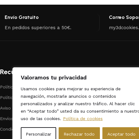
Envío Gratuito
Correo Sopo
En pedidos superiores a 50€.
my3dcookies
Recursos
Categorías
Valoramos tu privacidad
Políticas de Privacidad
Repostería
Usamos cookies para mejorar su experiencia de
navegación, mostrarle anuncios o contenidos
Políticas de cookies
Dibujos Animado
personalizados y analizar nuestro tráfico. Al hacer clic
Aviso legal
Fechas Calendar
en “Aceptar todo” usted da su consentimiento a nuestr
uso de las cookies.
Política de cookies
Envíos
Animales
Condiciones de contratación
Formas / Varios
Personalizar
Rechazar todo
Aceptar todo