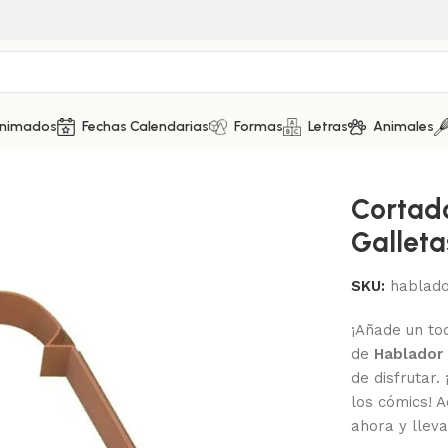
Animados
Fechas Calendarias
Formas
Letras
Animales
e Galletas – Hablador 4
Cortad
Galleta
SKU:
hablado
¡Añade un to
de
Hablador
de disfrutar.
los cómics! 
ahora y lleva