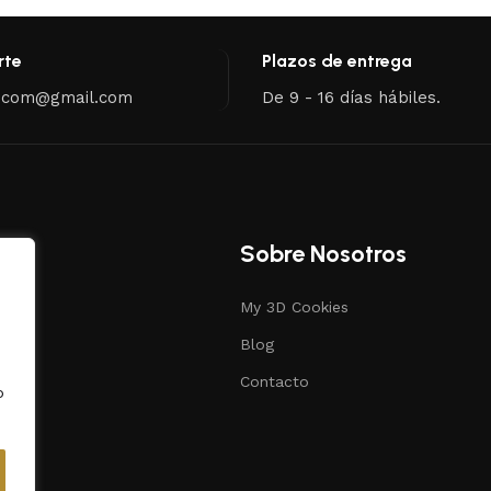
rte
Plazos de entrega
.com@gmail.com
De 9 - 16 días hábiles.
Sobre Nosotros
My 3D Cookies
s
Blog
ias
Contacto
o