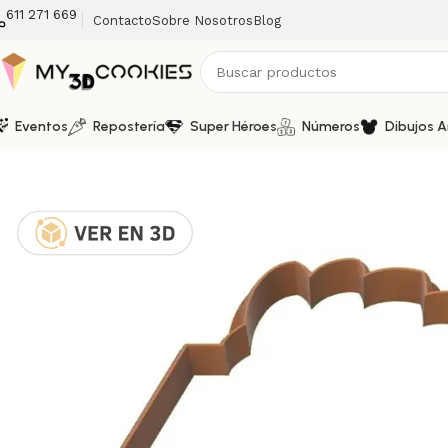
611 271 669
Contacto
Sobre Nosotros
Blog
Eventos
Repostería
Super Héroes
Números
Dibujos 
Inicio
Formas / Varios
Habladores
Cortador y Marcador d