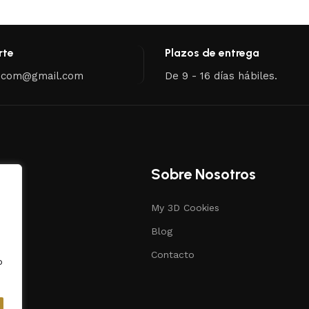
rte
Plazos de entrega
.com@gmail.com
De 9 - 16 días hábiles.
Sobre Nosotros
My 3D Cookies
s
Blog
ias
Contacto
o