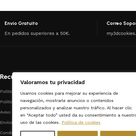
Envío Gratuito
Correo Sopo
En pedidos superiores a 50€.
my3dcookies
Recursos
Categorías
Valoramos tu privacidad
Políticas de Privacidad
Repostería
Usamos cookies para mejorar su experiencia de
navegación, mostrarle anuncios o contenidos
Políticas de cookies
Dibujos Animado
personalizados y analizar nuestro tráfico. Al hacer clic
Aviso legal
Fechas Calendar
en “Aceptar todo” usted da su consentimiento a nuestr
uso de las cookies.
Política de cookies
Envíos
Animales
Condiciones de contratación
Formas / Varios