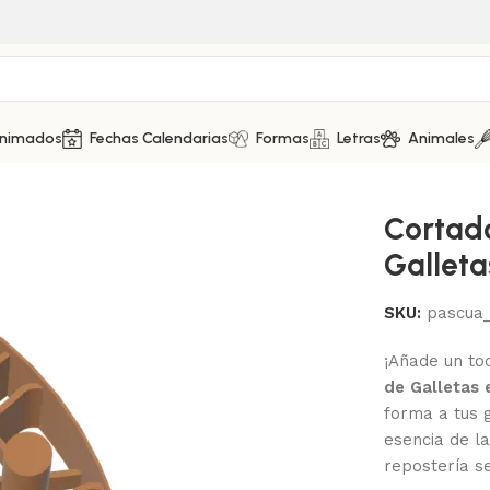
Animados
Fechas Calendarias
Formas
Letras
Animales
 Galletas – Huevo de pascua
Cortad
Galleta
SKU:
pascua
¡Añade un to
de Galletas
forma a tus 
esencia de l
repostería s