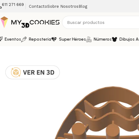
611 271 669
Contacto
Sobre Nosotros
Blog
Eventos
Repostería
Super Héroes
Números
Dibujos 
Inicio
Fechas Calendarias
Pascua
Cortador y Marcador de