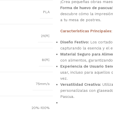
¡Crea pequeñas obras maes
Forma de huevo de pascua
PLA
descubre cómo la impresión
a tu mesa de postres.
Características Principales
:
210ºC
Diseño Festivo:
Los cortador
capturando la esencia y el 
Material Seguro para Alime
80ºC
con alimentos, garantizando
Experiencia de Usuario Senc
usar, incluso para aquellos
vez.
75mm/s
Versatilidad Creativa:
Utiliz
personalízalas con glaseado
Pascua.
20%-100%