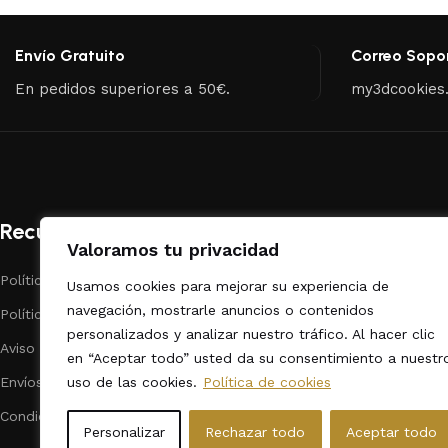
Envío Gratuito
Correo Sopo
En pedidos superiores a 50€.
my3dcookies
Recursos
Categorías
Valoramos tu privacidad
Políticas de Privacidad
Repostería
Usamos cookies para mejorar su experiencia de
navegación, mostrarle anuncios o contenidos
Políticas de cookies
Dibujos Animado
personalizados y analizar nuestro tráfico. Al hacer clic
Aviso legal
Fechas Calendar
en “Aceptar todo” usted da su consentimiento a nuestr
uso de las cookies.
Política de cookies
Envíos
Animales
Condiciones de contratación
Formas / Varios
Personalizar
Rechazar todo
Aceptar todo