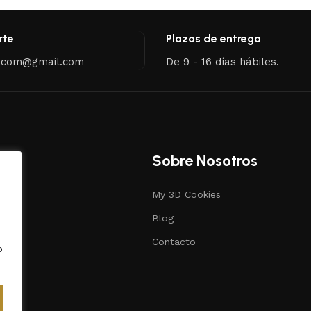
rte
Plazos de entrega
.com@gmail.com
De 9 - 16 días hábiles.
Sobre Nosotros
My 3D Cookies
s
Blog
ias
Contacto
o