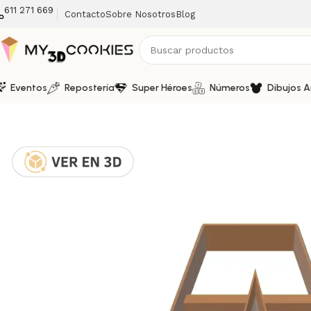
611 271 669
Contacto
Sobre Nosotros
Blog
Eventos
Repostería
Super Héroes
Números
Dibujos 
Inicio
Letras
Cortador y Marcador de Galletas – Letra A