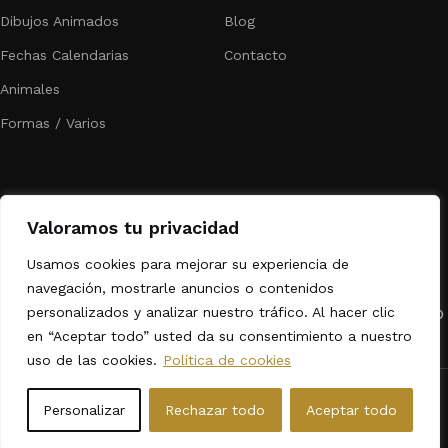
Dibujos Animados
Blog
Fechas Calendarias
Contacto
Animales
Formas / Varios
Valoramos tu privacidad
Usamos cookies para mejorar su experiencia de
¿Aún no sabes lo que hacemos?
navegación, mostrarle anuncios o contenidos
personalizados y analizar nuestro tráfico. Al hacer clic
¡Ofrecemos Cortadores y Marcadores de galletas impresos en 3D
o su fichero para que lo puedas usar tu mismo!
en “Aceptar todo” usted da su consentimiento a nuestro
uso de las cookies.
Política de cookies
2024
My 3D Cookies®.
Todos los derechos reservados.
Personalizar
Rechazar todo
Aceptar todo