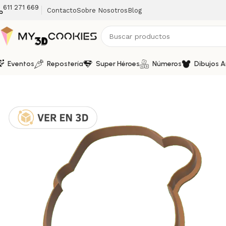
611 271 669
Contacto
Sobre Nosotros
Blog
Eventos
Repostería
Super Héroes
Números
Dibujos 
Inicio
Fechas Calendarias
Navidad
Cortador y Marcador de