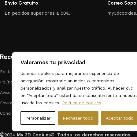
Envío Gratuito
Correo Sopo
En pedidos superiores a 50€.
my3dcookies
Recursos
Categorías
Valoramos tu privacidad
Políticas de Privacidad
Repostería
Usamos cookies para mejorar su experiencia de
navegación, mostrarle anuncios o contenidos
Políticas de cookies
Dibujos Animado
personalizados y analizar nuestro tráfico. Al hacer clic
Aviso legal
Fechas Calendar
en “Aceptar todo” usted da su consentimiento a nuestr
uso de las cookies.
Política de cookies
Envíos
Animales
Condiciones de contratación
Formas / Varios
Personalizar
Rechazar todo
Aceptar todo
2024
My 3D Cookies®.
Todos los derechos reservados.