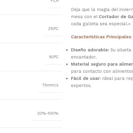
PLA
Deja que la magia del invier
mesa con el
Cortador de Ga
cada galleta sea especial.»
210ºC
Características Principales
:
Diseño adorable:
Su silueta
80ºC
encantador.
Material seguro para alime
para contacto con alimentos
Fácil de usar:
Ideal para rep
75mm/s
expertos.
20%-100%