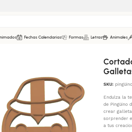
Animados
Fechas Calendarias
Formas
Letras
Animales
 Galletas – Pingüino
Cortad
Galleta
SKU:
pingüin
Endulza la t
de Pingüino 
crear gallet
sorprender en
a tus creaci