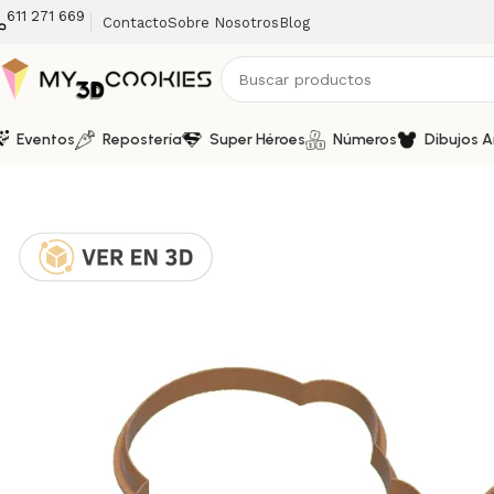
611 271 669
Contacto
Sobre Nosotros
Blog
Eventos
Repostería
Super Héroes
Números
Dibujos 
Inicio
Dibujos Animados
Retro Vibes 80s y 90s
Cortador y 