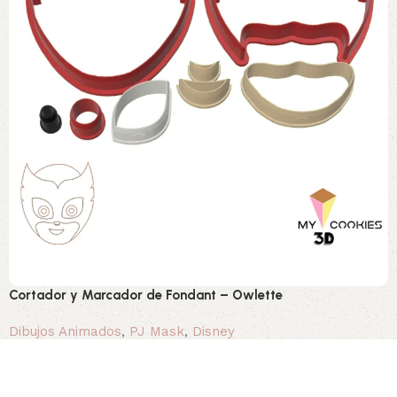
Cortador y Marcador de Fondant – Owlette
Dibujos Animados
,
PJ Mask
,
Disney
2,00 €