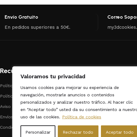
Envío Gratuito
Correo Sopo
En pedidos superiores a 50€.
my3dcookies
Recursos
Categorías
Valoramos tu privacidad
Políticas de Privacidad
Repostería
Usamos cookies para mejorar su experiencia de
navegación, mostrarle anuncios o contenidos
Políticas de cookies
Dibujos Animado
personalizados y analizar nuestro tráfico. Al hacer clic
Aviso legal
Fechas Calendar
en “Aceptar todo” usted da su consentimiento a nuestr
uso de las cookies.
Política de cookies
Envíos
Animales
Condiciones de contratación
Formas / Varios
Personalizar
Rechazar todo
Aceptar todo