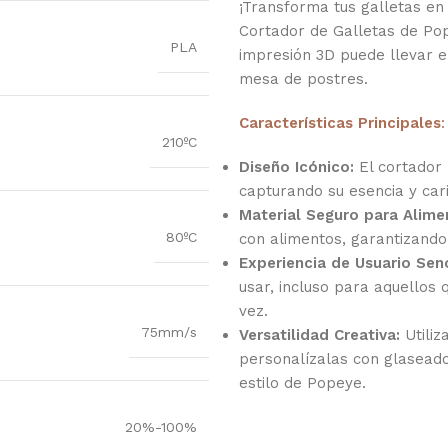
¡Transforma tus galletas en
Cortador de Galletas de Po
PLA
impresión 3D puede llevar e
mesa de postres.
Características Principales
:
210ºC
Diseño Icónico:
El cortador 
capturando su esencia y car
Material Seguro para Alime
80ºC
con alimentos, garantizando
Experiencia de Usuario Senc
usar, incluso para aquellos
vez.
75mm/s
Versatilidad Creativa:
Utiliz
personalízalas con glaseado
estilo de Popeye.
20%-100%