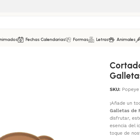
Animados
Fechas Calendarias
Formas
Letras
Animales
Marcador de Galletas – Popeye
Cortad
Galleta
SKU:
Popeye
¡Añade un toq
Galletas de
disfrutar, es
esencia del 
toque de nost