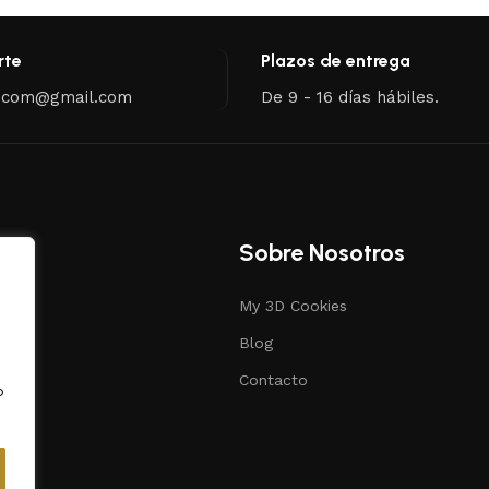
rte
Plazos de entrega
.com@gmail.com
De 9 - 16 días hábiles.
Sobre Nosotros
My 3D Cookies
s
Blog
ias
Contacto
o