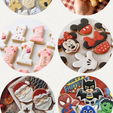
Eventos
Repostería
31 productos
9 productos
Números
Dibujos Animados
21 productos
72 productos