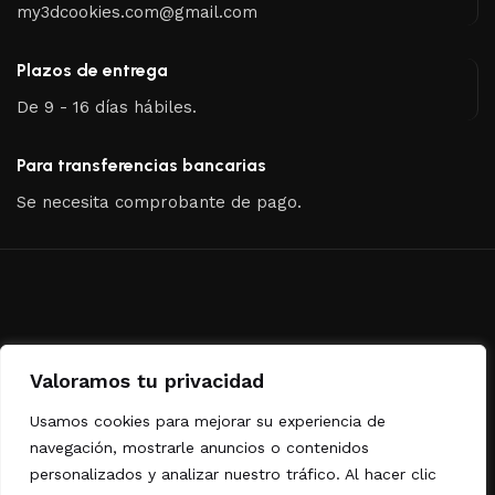
my3dcookies.com@gmail.com
Plazos de entrega
De 9 - 16 días hábiles.
Para transferencias bancarias
Se necesita comprobante de pago.
Recursos
Valoramos tu privacidad
Políticas de Privacidad
Usamos cookies para mejorar su experiencia de
navegación, mostrarle anuncios o contenidos
Políticas de cookies
personalizados y analizar nuestro tráfico. Al hacer clic
Aviso legal