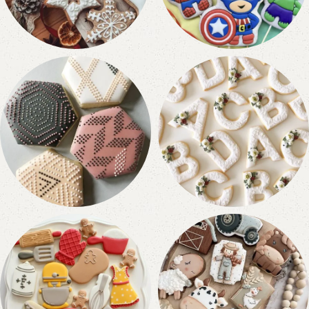
Fechas Calendarias
Super Héroes
172 productos
11 productos
Formas / Varios
Letras
21 productos
26 productos