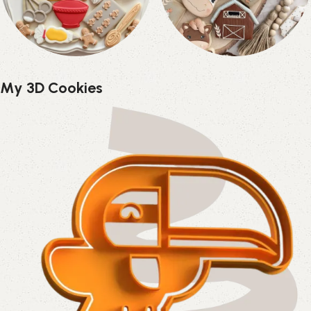
Utensilios
Animales
My 3D Cookies
Repostería
8 productos
11 productos