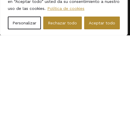
en “Aceptar todo” usted da su consentimiento a nuestro
Envíos
uso de las cookies.
Política de cookies
Condiciones de contratación
Personalizar
Rechazar todo
Aceptar todo
Categorías
Sobre Nosotros
Repostería
My 3D Cookies
Dibujos Animados
Blog
Fechas Calendarias
Contacto
Animales
Formas / Varios