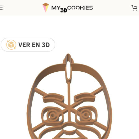
Inicio
Dibujos Animados
PJ Mask