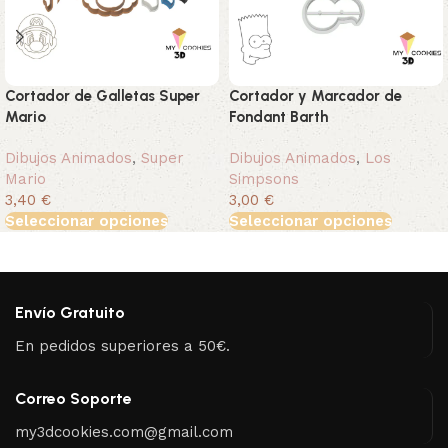
Cortador de Galletas Super
Cortador y Marcador de
Mario
Fondant Barth
Dibujos Animados
,
Super
Dibujos Animados
,
Los
Mario
Simpsons
3,40 €
3,00 €
Seleccionar opciones
Seleccionar opciones
Envío Gratuito
En pedidos superiores a 50€.
Correo Soporte
my3dcookies.com@gmail.com