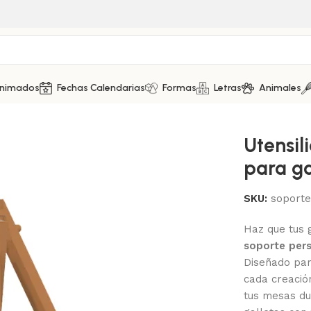
Animados
Fechas Calendarias
Formas
Letras
Animales
te para galletas decoradas
Utensil
para ga
SKU:
soporte
Haz que tus g
soporte per
Diseñado par
cada creació
tus mesas du