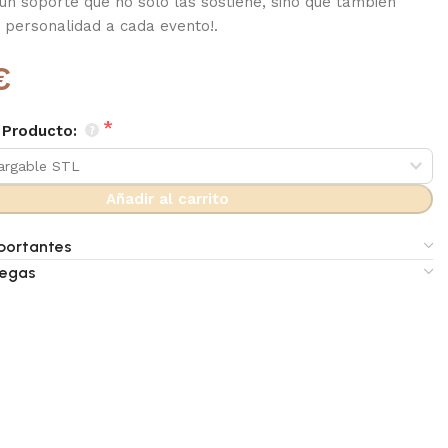
 un soporte que no solo las sostiene, sino que también
y personalidad a cada evento!.
€
 Producto:
Añadir al carrito
portantes
regas