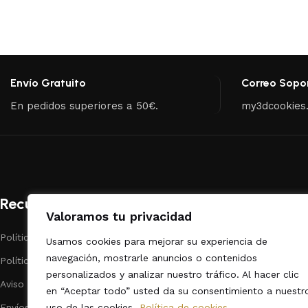
Envío Gratuito
Correo Sopo
En pedidos superiores a 50€.
my3dcookies
Recursos
Categorías
Valoramos tu privacidad
Políticas de Privacidad
Repostería
Usamos cookies para mejorar su experiencia de
navegación, mostrarle anuncios o contenidos
Políticas de cookies
Dibujos Animado
personalizados y analizar nuestro tráfico. Al hacer clic
Aviso legal
Fechas Calendar
en “Aceptar todo” usted da su consentimiento a nuestr
Envíos
Animales
uso de las cookies.
Política de cookies