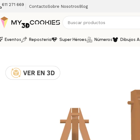
611 271 669
Contacto
Sobre Nosotros
Blog
Eventos
Repostería
Super Héroes
Números
Dibujos 
Inicio
Utensilios Repostería
Utensilios Repostería – Sopor