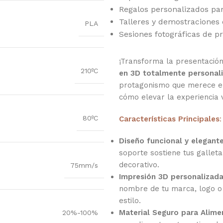
Regalos personalizados pa
Talleres y demostraciones 
PLA
Sesiones fotográficas de p
¡Transforma la presentació
210ºC
en 3D totalmente personal
protagonismo que merece en
cómo elevar la experiencia v
80ºC
Características Principales
:
Diseño funcional y elegant
soporte sostiene tus gallet
decorativo.
75mm/s
Impresión 3D personalizad
nombre de tu marca, logo o 
estilo.
Material Seguro para Alime
20%-100%